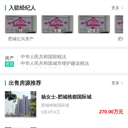
【赵学军】发布了【岱岳凤山城】的二手房信息
入驻经纪人
更多
【爱剪成集】发布了【康城丽都西区】的二手房信息
【赵女士】发布了【河西小区】的租房信息
【赵女士】发布了【河西小区】的租房信息
【杨春梅】发布了【特钢小区】的租房信息
付
王健
赵女士
【杨春梅】发布了【特钢小区】的租房信息
肥城亿兴房产
肥城
【杨春梅】发布了【特钢小区】的租房信息
【杨女士】发布了【杨女士-肥城桃都国际城】的二手
房信息
中华人民共和国契税法
房产
中华人民共和国城市维护建设税法
资讯
中华人民共和国国家赔偿法
中华人民共和国城乡规划法
出售房源推荐
中华人民共和国土地管理法
更多
中华人民共和国继承法
中华人民共和国税收征收管理法
杨女士-肥城桃都国际城
中华人民共和国城市房地产管理法
肥城桃都国际城
270.00万元
5室4厅4卫