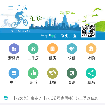
新楼盘
二手房
租房
求租
求购
中介
金币
土拍
资讯
联系
【沈文良】发布了【八戒公司家属楼】的二手房信息
【李仲华】发布了【技校家属院】的二手房信息