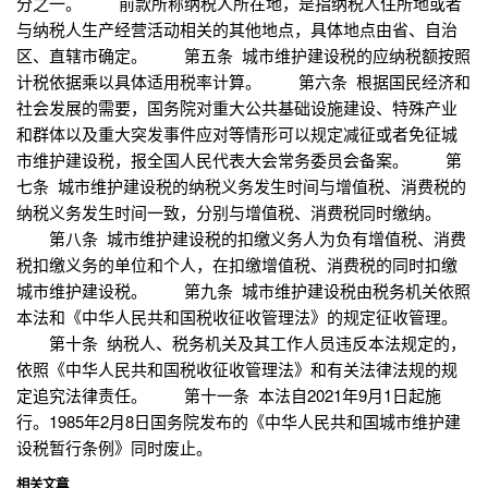
分之一。 前款所称纳税人所在地，是指纳税人住所地或者
与纳税人生产经营活动相关的其他地点，具体地点由省、自治
区、直辖市确定。 第五条 城市维护建设税的应纳税额按照
计税依据乘以具体适用税率计算。 第六条 根据国民经济和
社会发展的需要，国务院对重大公共基础设施建设、特殊产业
和群体以及重大突发事件应对等情形可以规定减征或者免征城
市维护建设税，报全国人民代表大会常务委员会备案。 第
七条 城市维护建设税的纳税义务发生时间与增值税、消费税的
纳税义务发生时间一致，分别与增值税、消费税同时缴纳。
第八条 城市维护建设税的扣缴义务人为负有增值税、消费
税扣缴义务的单位和个人，在扣缴增值税、消费税的同时扣缴
城市维护建设税。 第九条 城市维护建设税由税务机关依照
本法和《中华人民共和国税收征收管理法》的规定征收管理。
第十条 纳税人、税务机关及其工作人员违反本法规定的，
依照《中华人民共和国税收征收管理法》和有关法律法规的规
定追究法律责任。 第十一条 本法自2021年9月1日起施
行。1985年2月8日国务院发布的《中华人民共和国城市维护建
设税暂行条例》同时废止。
相关文章